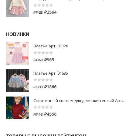
0
out of 5
₽
3564
₽
7128
НОВИНКИ
Платье Арт. 01320
0
out of 5
₽
965
₽
4768
Платье Арт. 01635
0
out of 5
₽
1866
₽
3733
Спортивный костюм для девочки теплый Арт. 00800
0
out of 5
₽
4556
₽
9113