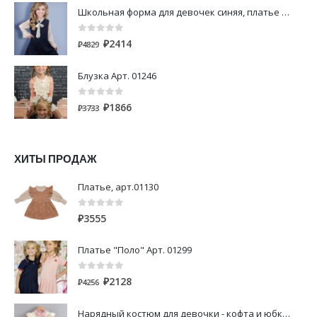
Школьная форма для девочек синяя, платье с длинным рукавом Арт. 00322
0
out of 5
₽
2414
₽
4829
Блузка Арт. 01246
0
out of 5
₽
1866
₽
3733
ХИТЫ ПРОДАЖ
Платье, арт.01130
0
out of 5
₽
3555
Платье "Поло" Арт. 01299
0
out of 5
₽
2128
₽
4256
Нарядный костюм для девочки - кофта и юбка Арт.00248