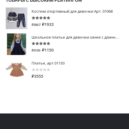
ТОВАРЫ С ВЫСОКИМ РЕЙТИНГОМ
Костюм спортивный для девочки Арт. 01068
5.00
out of 5
₽
1933
₽
3867
Школьное платье для девочки синее с длинным рукавом
4.80
out of 5
₽
1150
₽
3100
Платье, арт.01130
0
out of 5
₽
3555