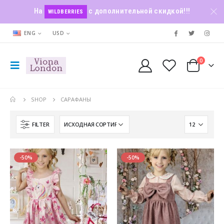
На
с дополнительной скидкой!!!
WILDBERRIES
ENG
USD
0
SHOP
САРАФАНЫ
FILTER
-50%
-50%