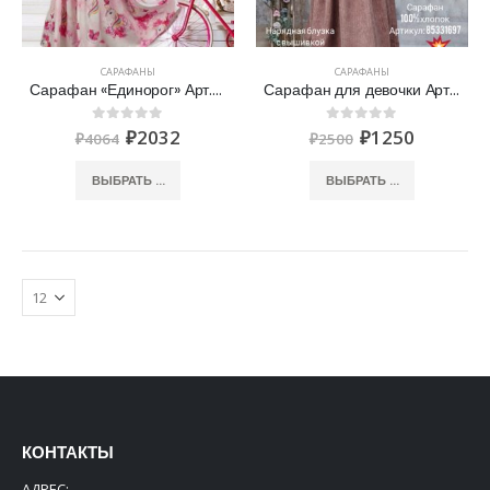
САРАФАНЫ
САРАФАНЫ
Сарафан «Единорог» Арт. 01202
Сарафан для девочки Арт. 01134
₽
2032
₽
1250
0
out of 5
0
out of 5
₽
4064
₽
2500
ВЫБРАТЬ ...
ВЫБРАТЬ ...
КОНТАКТЫ
АДРЕС: