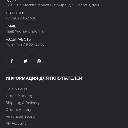
129110, г. Москва, проспект Мира, д. 52, корп.3, пом.3
Платье Арт. 01320
Платье Арт. 01320
ТЕЛЕФОН:
+7 (495) 204-27-26
0
out of 5
0
out of 5
₽
965
₽
965
₽
4768
₽
4768
EMAIL:
mail@viona-london.ru
ЧАСЫ РАБОТЫ:
Платье Арт. 01635
Платье Арт. 01635
Пон - Пят / 9:00 - 20:00
0
out of 5
0
out of 5
₽
1866
₽
1866
₽
3733
₽
3733
Спортивный костюм для девочки теплый Арт. 00800
Спортивный костюм для девочки теплый Арт. 00800
ИНФОРМАЦИЯ ДЛЯ ПОКУПАТЕЛЕЙ
0
out of 5
0
out of 5
₽
4556
₽
4556
₽
9113
₽
9113
Help & FAQs
Order Tracking
Shipping & Delivery
Orders History
Advanced Search
My Account