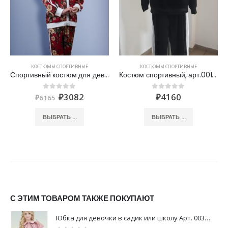
КОСТЮМЫ СПОРТИВНЫЕ
КОСТЮМЫ СПОРТИВНЫЕ
Спортивный костюм для девочки на молнии Арт. 00737
Костюм спортивный, арт.00180
₽
3082
₽
4160
0
out of 5
0
out of 5
₽
6165
ВЫБРАТЬ ...
ВЫБРАТЬ ...
С ЭТИМ ТОВАРОМ ТАКЖЕ ПОКУПАЮТ
Юбка для девочки в садик или школу Арт. 00324