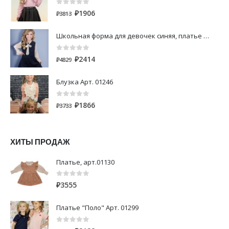
0
out of 5
₽
1906
₽
3813
Школьная форма для девочек синяя, платье с длинным рукавом Арт. 00322
0
out of 5
₽
2414
₽
4829
Блузка Арт. 01246
0
out of 5
₽
1866
₽
3733
ХИТЫ ПРОДАЖ
Платье, арт.01130
0
out of 5
₽
3555
Платье "Поло" Арт. 01299
0
out of 5