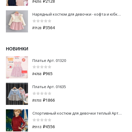
₽
2128
₽
4256
Нарядный костюм для девочки - кофта и юбка Арт.00248
0
out of 5
₽
3564
₽
7128
НОВИНКИ
Платье Арт. 01320
0
out of 5
₽
965
₽
4768
Платье Арт. 01635
0
out of 5
₽
1866
₽
3733
Спортивный костюм для девочки теплый Арт. 00800
0
out of 5
₽
4556
₽
9113