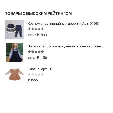
ТОВАРЫ С ВЫСОКИМ РЕЙТИНГОМ
Костюм спортивный для девочки Арт. 01068
5.00
out of 5
₽
1933
₽
3867
Школьное платье для девочки синее с длинным рукавом
4.80
out of 5
₽
1150
₽
3100
Платье, арт.01130
0
out of 5
₽
3555